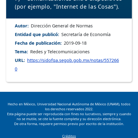
(por ejemplo, "Internet de las Cosas").
Autor
Dirección General de Normas
Entidad que publicó
Secretaría de Economía
Fecha de publicación
2019-09-18
Tema
Redes y Telecomunicaciones
URL
https://sidofqa.segob.gob.mx/notas/557266
0
Hecho en México, Universidad Nacional Autónoma de México (UNAM), todos
los derechos reservados 2022.
Esta página puede ser reproducida con fines no lucrativos, siempre y cuando
no se mutile, se cite la fuente completa y su dirección electrónica.
De otra forma, requiere permiso previo por escrito de la institución.
Footer
Créditos