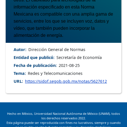
información especificado en
esta Norma
Mexicana es compatible con una amplia gama de
servicios, entre los que se incluyen voz,
datos y
vídeo, que también pueden incorporar la
alimentación de energía.
Autor
Dirección General de Normas
Entidad que publicó
Secretaría de Economía
Fecha de publicación
2021-08-25
Tema
Redes y Telecomunicaciones
URL
https://sidof.segob.gob.mx/notas/5627612
Hecho en México, Universidad Nacional Autónoma de México (UNAM), todos
los derechos reservados 2022.
Esta página puede ser reproducida con fines no lucrativos, siempre y cuando