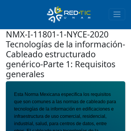
Pasar al contenido principal
NMX-I-11801-1-NYCE-2020
Tecnologías de la información-
Cableado estructurado
genérico-Parte 1: Requisitos
generales
Esta Norma Mexicana especifica los requisitos
que son comunes a las normas de cableado para
tecnologías de la información en edificaciones e
infraestructura de uso comercial, residencial,
industrial,
salud, para centros de datos, entre
otros. El cableado para tecnologías de la