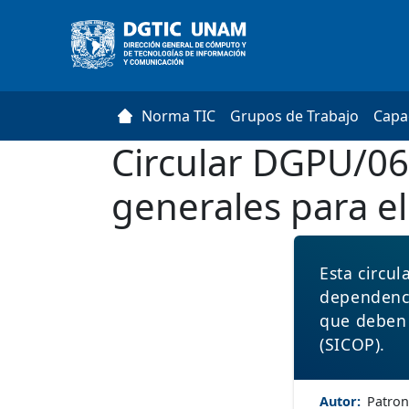
Pasar al contenido principal
Main navigation
.
Norma TIC
Grupos de Trabajo
Capa
Circular DGPU/06
generales para el
Esta circul
dependenci
que deben 
(SICOP).
Autor
Patron