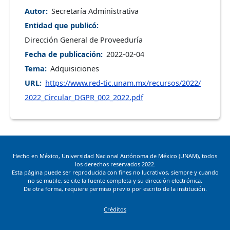
Autor
Secretaría Administrativa
Entidad que publicó
Dirección General de Proveeduría
Fecha de publicación
2022-02-04
Tema
Adquisiciones
URL
https://www.red-tic.unam.mx/recursos/2022/
2022_Circular_DGPR_002_2022.pdf
Hecho en México, Universidad Nacional Autónoma de México (UNAM), todos
los derechos reservados 2022.
Esta página puede ser reproducida con fines no lucrativos, siempre y cuando
no se mutile, se cite la fuente completa y su dirección electrónica.
De otra forma, requiere permiso previo por escrito de la institución.
Footer
Créditos