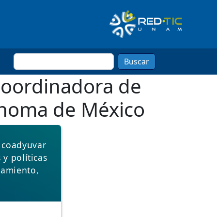
Buscar
 Coordinadora de
tónoma de México
a coadyuvar
 y políticas
namiento,