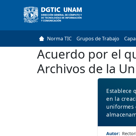
Pasar al contenido principal
Main navigation
.
Norma TIC
Grupos de Trabajo
Capa
Acuerdo por el q
Archivos de la U
Establece 
en la creac
uniformes 
almacenami
Autor
Rector