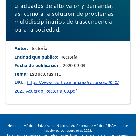
graduados de alto valor y demanda,
así como a la solución de problemas
multidisciplinarios de trascendencia
para la sociedad.
Autor
Rectoría
Entidad que publicó
Rectoría
Fecha de publicación
2020-09-03
Tema
Estructuras TIC
URL
https://www.red-tic.unam.mx/recursos/2020/
2020_Acuerdo_Rectoria_03.pdf
Hecho en México, Universidad Nacional Autónoma de México (UNAM), todos
los derechos reservados 2022.
Esta página puede ser reproducida con fines no lucrativos, siempre y cuando